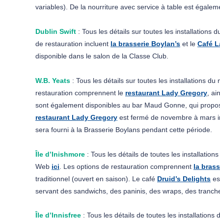
variables). De la nourriture avec service à table est égalem
Dublin Swift 
: Tous les détails sur toutes les installations
de restauration incluent 
l
a brasserie Boylan’s
 et le 
Café L
disponible dans le salon de la Classe Club.
W.B. Yeats 
: Tous les détails sur toutes les installations d
restauration comprennent le 
restaurant Lady Gregory
, ai
sont également disponibles au bar Maud Gonne, qui propose
restaurant Lady Gregory
 est fermé de novembre à mars in
sera fourni à la Brasserie Boylans pendant cette période.
Île d’Inishmore
: Tous les détails de toutes les installation
Web 
ici
. Les options de restauration comprennent 
la bras
traditionnel (ouvert en saison). Le café 
Druid’s Delights
 es
servant des sandwichs, des paninis, des wraps, des tranche
Île d’Innisfree
 : Tous les détails de toutes les installations 