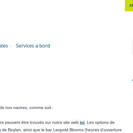
F
utes
Services a bord
d de nos navires, comme suit :
vire peuvent être trouvés sur notre site web 
ici
. Les options de 
e
 de Boylan, ainsi que le bar Leopold Blooms (heures d’ouverture 